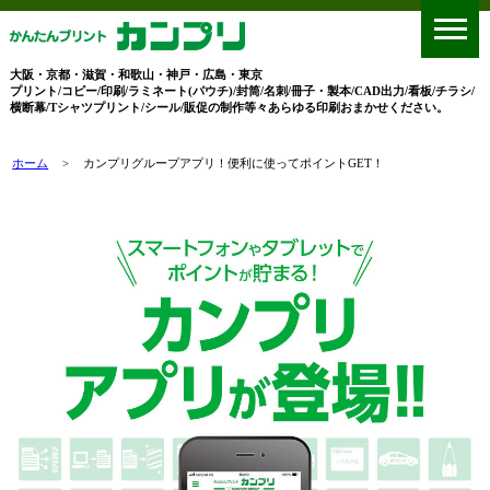
大阪・京都・滋賀・和歌山・神戸・広島・東京
プリント/コピー/印刷/ラミネート(パウチ)/封筒/名刺/冊子・製本/CAD出力/看板/チラシ/
横断幕/Tシャツプリント/シール/販促の制作等々あらゆる印刷おまかせください。
ホーム
>
カンプリグループアプリ！便利に使ってポイントGET！